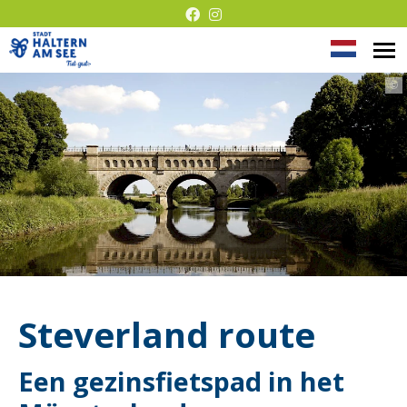
Taal
M
Presentatie
op
wijzige
©
zonder
barrières
Steverland route
Een gezinsfietspad in het