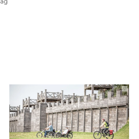
lag
©