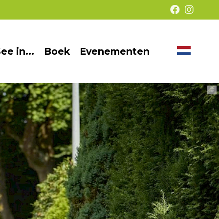
ee in...
Boek
Evenementen
Taal
Presentatie
wijzige
zonder
©
barrières