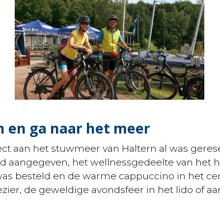
en en ga naar het meer
rect aan het stuwmeer van Haltern al was gerese
tond aangegeven, het wellnessgedeelte van het
s besteld en de warme cappuccino in het cent
er, de geweldige avondsfeer in het lido of aan 