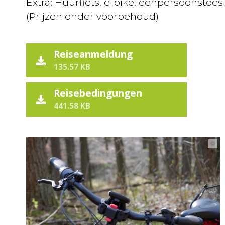
Extra: Huurfiets, e-bike, eenpersoonstoes
(Prijzen onder voorbehoud)
Reiseanmeldung
135.57 KB
Reisebedingungen
441.58 KB
©