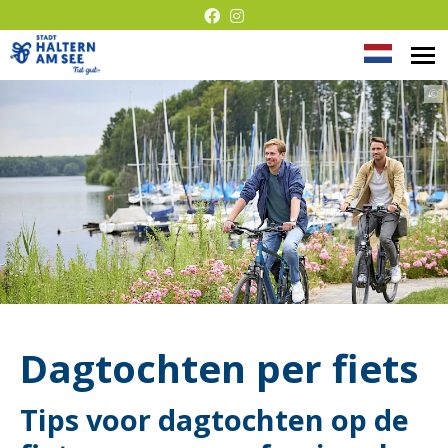
Taal
M
Presentatie
op
wijzige
©
zonder
barrières
Dagtochten per fiets
Tips voor dagtochten op de