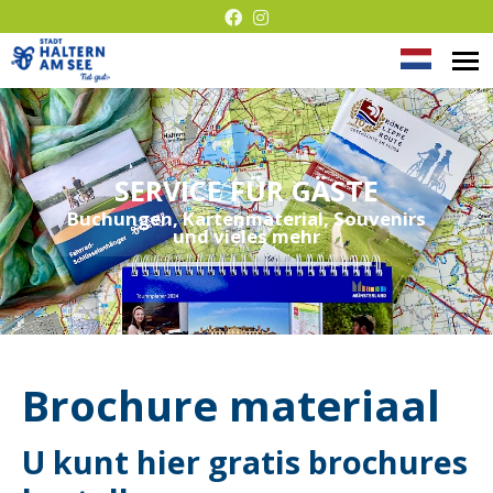
Taal
M
Presentatie
op
wijzige
©
zonder
barrières
SERVICE FÜR GÄSTE
Buchungen, Kartenmaterial, Souvenirs
und vieles mehr
Brochure materiaal
U kunt hier gratis brochures